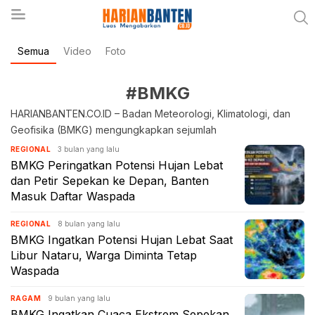
Semua
Video
Foto
Berita Banten dan Informasi Banten Terbaru Hari
Harianbanten.co.id
Ini
#BMKG
HARIANBANTEN.CO.ID – Badan Meteorologi, Klimatologi, dan
Geofisika (BMKG) mengungkapkan sejumlah
3 bulan yang lalu
REGIONAL
BMKG Peringatkan Potensi Hujan Lebat
dan Petir Sepekan ke Depan, Banten
Masuk Daftar Waspada
8 bulan yang lalu
REGIONAL
BMKG Ingatkan Potensi Hujan Lebat Saat
Libur Nataru, Warga Diminta Tetap
Waspada
9 bulan yang lalu
RAGAM
BMKG Ingatkan Cuaca Ekstrem Sepekan