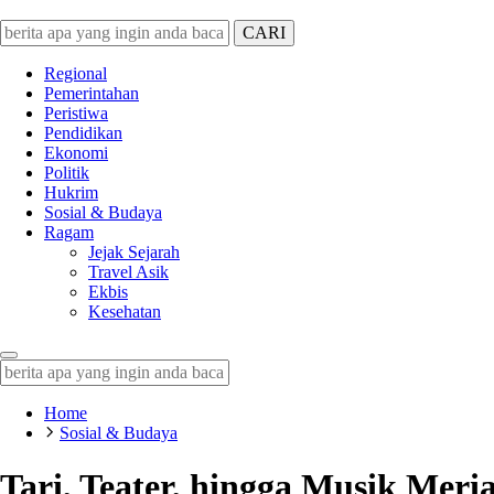
CARI
Harianbanten.co.id
Berita Banten dan Informasi Banten Terbaru Hari Ini
Regional
Pemerintahan
Peristiwa
Pendidikan
Ekonomi
Politik
Hukrim
Sosial & Budaya
Ragam
Jejak Sejarah
Travel Asik
Ekbis
Kesehatan
Home
Sosial & Budaya
Tari, Teater, hingga Musik Me