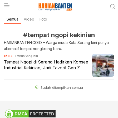
Semua
Video
Foto
Berita Banten dan Informasi Banten Terbaru Hari
Harianbanten.co.id
Ini
#tempat ngopi kekinian
HARIANBANTEN.CO.ID – Warga muda Kota Serang kini punya
alternatif tempat nongkrong baru.
1 tahun yang lalu
EKBIS
Tempat Ngopi di Serang Hadirkan Konsep
Industrial Kekinian, Jadi Favorit Gen Z
Sudah ditampilkan semua