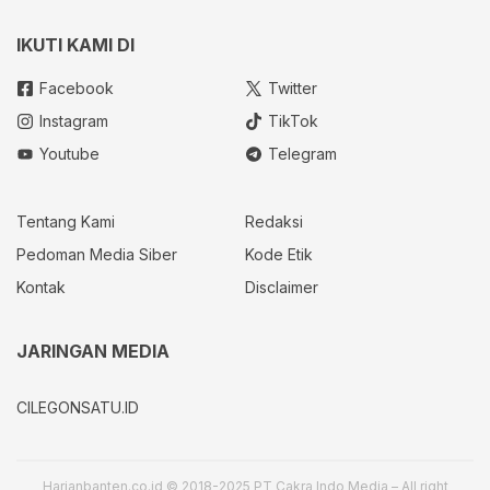
IKUTI KAMI DI
Facebook
Twitter
Instagram
TikTok
Youtube
Telegram
Tentang Kami
Redaksi
Pedoman Media Siber
Kode Etik
Kontak
Disclaimer
JARINGAN MEDIA
CILEGONSATU.ID
Harianbanten.co.id © 2018-2025 PT Cakra Indo Media – All right