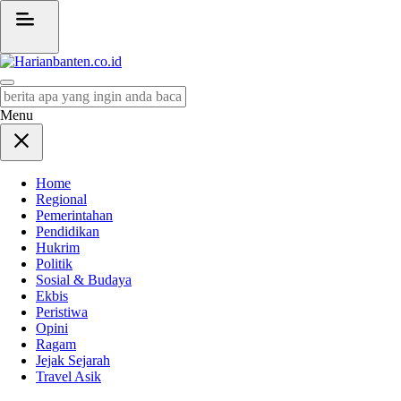
Harianbanten.co.id
Berita Banten dan Informasi Banten Terbaru Hari Ini
Menu
Home
Regional
Pemerintahan
Pendidikan
Hukrim
Politik
Sosial & Budaya
Ekbis
Peristiwa
Opini
Ragam
Jejak Sejarah
Travel Asik