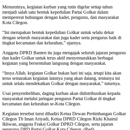
Menurutnya, kegiatan kurban yang rutin digelar setiap tahun
menjadi salah satu bentuk kepedulian Partai Golkar dalam
mempererat hubungan dengan kader, pengurus, dan masyarakat
Kota Cilegon.
“Ini merupakan bentuk kepedulian Golkar untuk selalu dekat
dengan seluruh masyarakat dan juga kader serta pengurus baik di
tingkat kecamatan dan kelurahan,” ujarnya.
Anggota DPRD Banten itu juga mengajak seluruh jajaran pengurus
dan kader Golkar untuk terus aktif menyemarakkan berbagai
kegiatan yang bersentuhan langsung dengan masyarakat.
“Insya Allah, kegiatan Golkar bukan hari ini saja, tetapi kita akan
terus semarakan kegiatan lainnya yang akan datang, tentunya ini
untuk selalu mendekatkan Golkar dengan masyarakat,” tuturnya.
Usai penyembelihan, daging kurban akan didistribusikan kepada
masyarakat melalui jaringan pengurus Partai Golkar di tingkat
kecamatan dan kelurahan se-Kota Cilegon.
Kegiatan tersebut turut dihadiri Ketua Dewan Pertimbangan Golkar
Cilegon Tb Iman Ariyadi, Ketua DPRD Cilegon Rizki Khairul
Ikhwan, anggota Fraksi Golkar DPRD Cilegon, serta jajaran
pengurus DPD Partai Golkar Kota Cilegon. (Red)