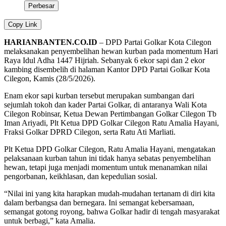
Perbesar
Copy Link
HARIANBANTEN.CO.ID
– DPD Partai Golkar Kota Cilegon
melaksanakan penyembelihan hewan kurban pada momentum Hari
Raya Idul Adha 1447 Hijriah. Sebanyak 6 ekor sapi dan 2 ekor
kambing disembelih di halaman Kantor DPD Partai Golkar Kota
Cilegon, Kamis (28/5/2026).
Enam ekor sapi kurban tersebut merupakan sumbangan dari
sejumlah tokoh dan kader Partai Golkar, di antaranya Wali Kota
Cilegon Robinsar, Ketua Dewan Pertimbangan Golkar Cilegon Tb
Iman Ariyadi, Plt Ketua DPD Golkar Cilegon Ratu Amalia Hayani,
Fraksi Golkar DPRD Cilegon, serta Ratu Ati Marliati.
Plt Ketua DPD Golkar Cilegon, Ratu Amalia Hayani, mengatakan
pelaksanaan kurban tahun ini tidak hanya sebatas penyembelihan
hewan, tetapi juga menjadi momentum untuk menanamkan nilai
pengorbanan, keikhlasan, dan kepedulian sosial.
“Nilai ini yang kita harapkan mudah-mudahan tertanam di diri kita
dalam berbangsa dan bernegara. Ini semangat kebersamaan,
semangat gotong royong, bahwa Golkar hadir di tengah masyarakat
untuk berbagi,” kata Amalia.