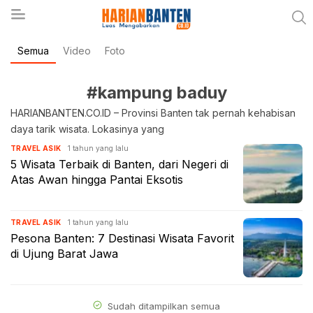
Semua
Video
Foto
Berita Banten dan Informasi Banten Terbaru Hari
Harianbanten.co.id
Ini
#kampung baduy
HARIANBANTEN.CO.ID – Provinsi Banten tak pernah kehabisan
daya tarik wisata. Lokasinya yang
1 tahun yang lalu
TRAVEL ASIK
5 Wisata Terbaik di Banten, dari Negeri di
Atas Awan hingga Pantai Eksotis
1 tahun yang lalu
TRAVEL ASIK
Pesona Banten: 7 Destinasi Wisata Favorit
di Ujung Barat Jawa
Sudah ditampilkan semua