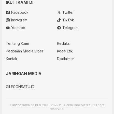
IKUTI KAMI DI
Facebook
Twitter
Instagram
TikTok
Youtube
Telegram
Tentang Kami
Redaksi
Pedoman Media Siber
Kode Etik
Kontak
Disclaimer
JARINGAN MEDIA
CILEGONSATU.ID
Harianbanten.co.id © 2018-2025 PT Cakra Indo Media – All right
reserved.