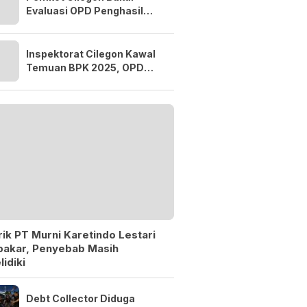
Evaluasi OPD Penghasil
Tiap Pekan, Pendapatan
Baru 38,9 Persen
Inspektorat Cilegon Kawal
Temuan BPK 2025, OPD
Dikejar Tuntaskan
Rekomendasi 60 Hari
ik PT Murni Karetindo Lestari
bakar, Penyebab Masih
lidiki
Debt Collector Diduga