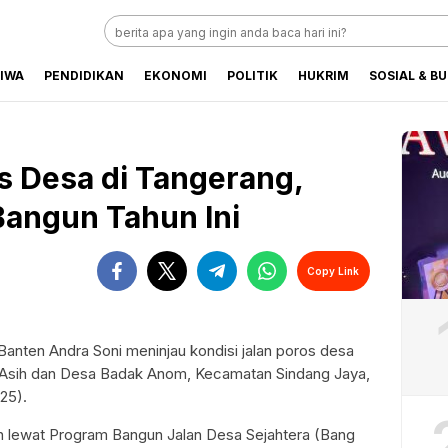
baru Hari Ini
TIWA
PENDIDIKAN
EKONOMI
POLITIK
HUKRIM
SOSIAL & B
os Desa di Tangerang,
Bangun Tahun Ini
Copy Link
anten Andra Soni meninjau kondisi jalan poros desa
Perbesar
Asih dan Desa Badak Anom, Kecamatan Sindang Jaya,
25).
n lewat Program Bangun Jalan Desa Sejahtera (Bang