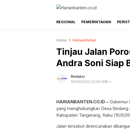
Harianbanten.co.id
Berita Banten dan Informasi Banten Ter
REGIONAL
PEMERINTAHAN
PERIS
Home
Pemerintahan
Tinjau Jalan Por
Andra Soni Siap 
Redaksi
10/09/2025 23:05 WIB
HARIANBANTEN.CO.ID –
Gubernur B
yang menghubungkan Desa Sindang 
Kabupaten Tangerang, Rabu (10/9/20
Jalan tersebut direncanakan dibangu