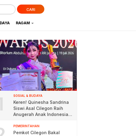
CARI
UDAYA
RAGAM
1
SOSIAL & BUDAYA
Keren! Quinesha Sandrina
Siswi Asal Cilegon Raih
Anugerah Anak Indonesia
Award 2026
2
PEMERINTAHAN
Pemkot Cilegon Bakal