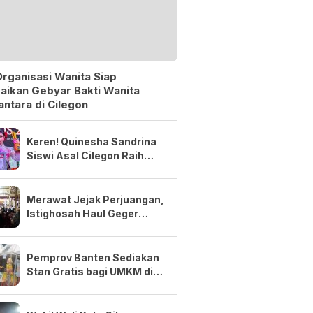
rganisasi Wanita Siap
aikan Gebyar Bakti Wanita
ntara di Cilegon
Keren! Quinesha Sandrina
Siswi Asal Cilegon Raih
Anugerah Anak Indonesia
Award 2026
Merawat Jejak Perjuangan,
Istighosah Haul Geger
Cilegon 1888 Satukan Doa
dan Semangat Kebangsaan
Pemprov Banten Sediakan
Stan Gratis bagi UMKM di
Bazar MTQ XXIII 2026