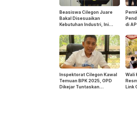
Beasiswa Cilegon Juare
Pemk
Bakal Disesuaikan
Penda
Kebutuhan Industri, Ini
di A
Alasannya
Inspektorat Cilegon Kawal
Wali 
Temuan BPK 2025, OPD
Resm
Dikejar Tuntaskan
Link 
Rekomendasi 60 Hari
Wuju
Kodi