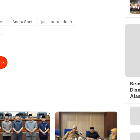
en
Andra Soni
jalan poros desa
ink
Bea
Dise
Ala