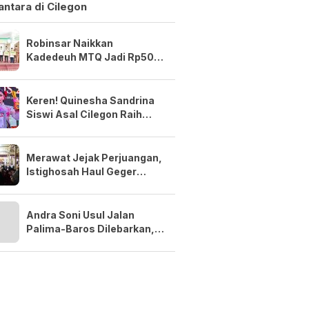
ntara di Cilegon
Robinsar Naikkan
Kadedeuh MTQ Jadi Rp50
Juta, Minta Kafilah Cilegon
Bidik Prestasi Lebih Tinggi
Keren! Quinesha Sandrina
Siswi Asal Cilegon Raih
Anugerah Anak Indonesia
Award 2026
Merawat Jejak Perjuangan,
Istighosah Haul Geger
Cilegon 1888 Satukan Doa
dan Semangat Kebangsaan
Andra Soni Usul Jalan
Palima-Baros Dilebarkan,
Dukung Akses BIS dan PON
2032