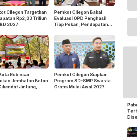
ot Cilegon Targetkan
Pemkot Cilegon Bakal
patan Rp2,03 Triliun
Evaluasi OPD Penghasil
PBD 2027
Tiap Pekan, Pendapatan
Baru 38,9 Persen
Kota Robinsar
Pemkot Cilegon Siapkan
ikan Jembatan Beton
Program SD-SMP Swasta
Cikendat Jintung,
Gratis Mulai Awal 2027
d Sinergi Pemkot dan
m 0623/Cilegon
Pabr
Ter
Dise