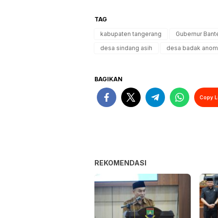
TAG
kabupaten tangerang
Gubernur Bant
desa sindang asih
desa badak anom
BAGIKAN
Copy L
REKOMENDASI