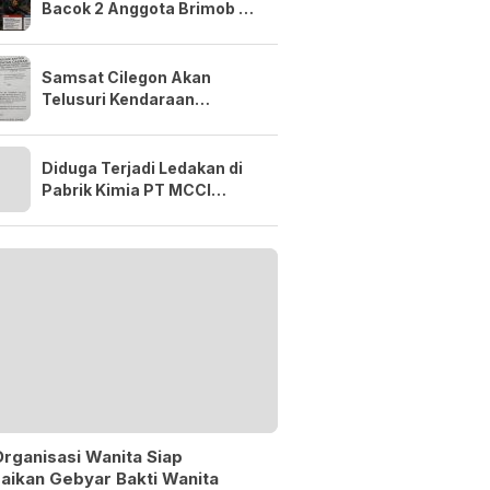
Bacok 2 Anggota Brimob di
Serang, 2 Pelaku
Diamankan
Samsat Cilegon Akan
Telusuri Kendaraan
Penunggak Pajak di
Perkantoran, Sekolah
hingga Kawasan Industri
Diduga Terjadi Ledakan di
Pabrik Kimia PT MCCI
Cilegon, Warga Gerem
Panik Cium Bau Menyengat
rganisasi Wanita Siap
aikan Gebyar Bakti Wanita