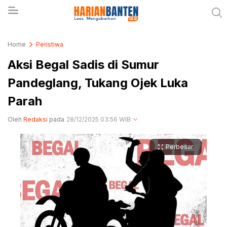
Berita Banten dan Informasi Banten Terbaru Hari
Harianbanten.co.id
Home
Peristiwa
Ini
Aksi Begal Sadis di Sumur
Pandeglang, Tukang Ojek Luka
Parah
Oleh
Redaksi
pada
28/12/2025 03:56 WIB
Perbesar