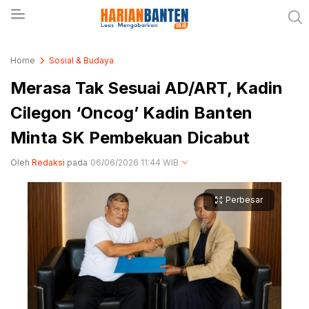
Berita Banten dan Informasi Banten Terbaru Hari
Harianbanten.co.id
Home
Sosial & Budaya
Ini
Merasa Tak Sesuai AD/ART, Kadin
Cilegon ‘Oncog’ Kadin Banten
Minta SK Pembekuan Dicabut
Oleh
Redaksi
pada
06/06/2026 11:44 WIB
Perbesar