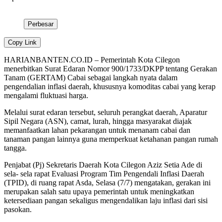
Perbesar
Copy Link
HARIANBANTEN.CO.ID – Pemerintah Kota Cilegon
menerbitkan Surat Edaran Nomor 900/1733/DKPP tentang Gerakan
Tanam (GERTAM) Cabai sebagai langkah nyata dalam
pengendalian inflasi daerah, khususnya komoditas cabai yang kerap
mengalami fluktuasi harga.
Melalui surat edaran tersebut, seluruh perangkat daerah, Aparatur
Sipil Negara (ASN), camat, lurah, hingga masyarakat diajak
memanfaatkan lahan pekarangan untuk menanam cabai dan
tanaman pangan lainnya guna memperkuat ketahanan pangan rumah
tangga.
Penjabat (Pj) Sekretaris Daerah Kota Cilegon Aziz Setia Ade di
sela- sela rapat Evaluasi Program Tim Pengendali Inflasi Daerah
(TPID), di ruang rapat Asda, Selasa (7/7) mengatakan, gerakan ini
merupakan salah satu upaya pemerintah untuk meningkatkan
ketersediaan pangan sekaligus mengendalikan laju inflasi dari sisi
pasokan.