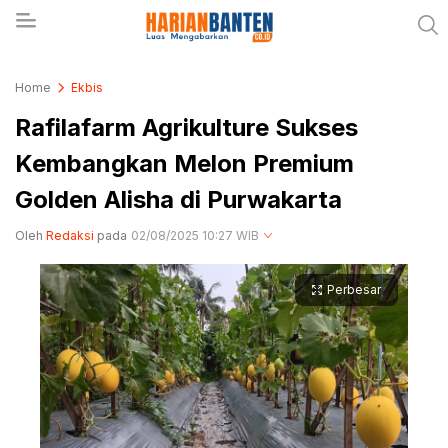
Berita Banten dan Informasi Banten Terbaru Hari
Harianbanten.co.id
Home
Ekbis
Ini
Rafilafarm Agrikulture Sukses
Kembangkan Melon Premium
Golden Alisha di Purwakarta
Oleh
Redaksi
pada
02/08/2025 10:27 WIB
Perbesar