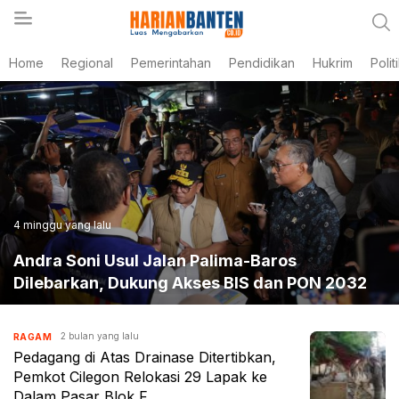
Home
Regional
Pemerintahan
Pendidikan
Hukrim
Polit
Berita Banten dan Informasi Banten Terbaru Hari
Harianbanten.co.id
Ini
4 minggu yang lalu
Andra Soni Usul Jalan Palima-Baros
Dilebarkan, Dukung Akses BIS dan PON 2032
2 bulan yang lalu
RAGAM
Pedagang di Atas Drainase Ditertibkan,
Pemkot Cilegon Relokasi 29 Lapak ke
Dalam Pasar Blok F