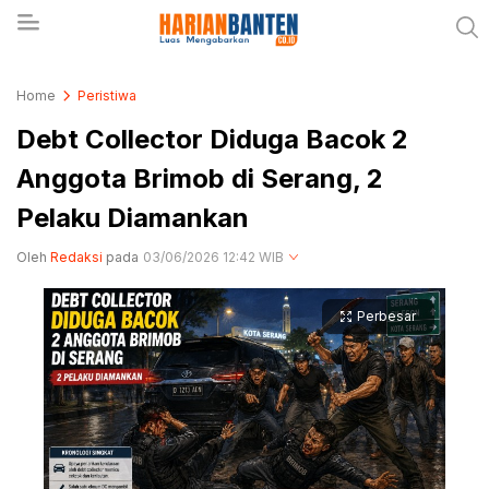
Berita Banten dan Informasi Banten Terbaru Hari
Harianbanten.co.id
Home
Peristiwa
Ini
Debt Collector Diduga Bacok 2
Anggota Brimob di Serang, 2
Pelaku Diamankan
Oleh
Redaksi
pada
03/06/2026 12:42 WIB
Perbesar