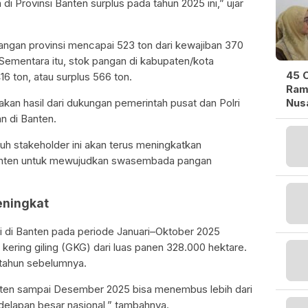
di Provinsi Banten surplus pada tahun 2025 ini,” ujar
ngan provinsi mencapai 523 ton dari kewajiban 370
. Sementara itu, stok pangan di kabupaten/kota
45 O
16 ton, atau surplus 566 ton.
Ram
kan hasil dari dukungan pemerintah pusat dan Polri
Nusa
n di Banten.
uh stakeholder ini akan terus meningkatkan
i Banten untuk mewujudkan swasembada pangan
eningkat
 di Banten pada periode Januari–Oktober 2025
h kering giling (GKG) dari luas panen 328.000 hektare.
g tahun sebelumnya.
anten sampai Desember 2025 bisa menembus lebih dari
 delapan besar nasional,” tambahnya.