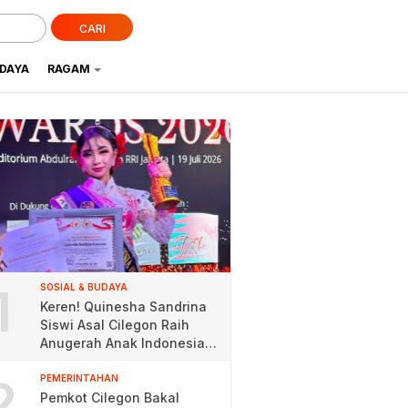
CARI
UDAYA
RAGAM
1
SOSIAL & BUDAYA
Keren! Quinesha Sandrina
Siswi Asal Cilegon Raih
Anugerah Anak Indonesia
Award 2026
2
PEMERINTAHAN
Pemkot Cilegon Bakal