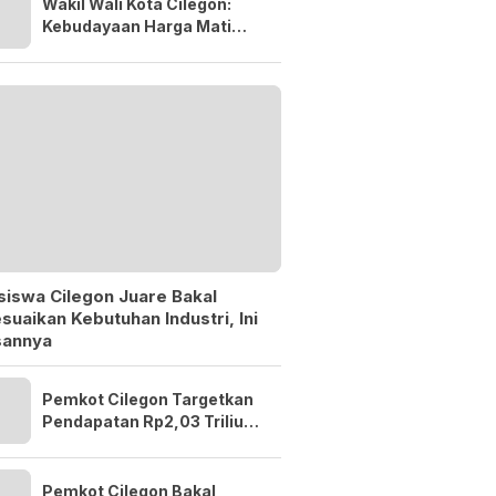
Wakil Wali Kota Cilegon:
Kebudayaan Harga Mati
yang Harus Terus
Diperjuangkan
siswa Cilegon Juare Bakal
suaikan Kebutuhan Industri, Ini
sannya
Pemkot Cilegon Targetkan
Pendapatan Rp2,03 Triliun
di APBD 2027
Pemkot Cilegon Bakal