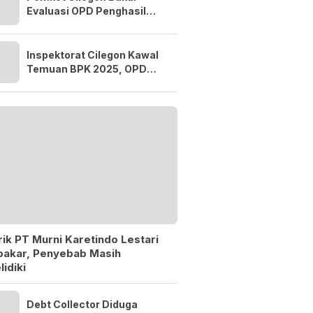
Evaluasi OPD Penghasil
Tiap Pekan, Pendapatan
Baru 38,9 Persen
Inspektorat Cilegon Kawal
Temuan BPK 2025, OPD
Dikejar Tuntaskan
Rekomendasi 60 Hari
ik PT Murni Karetindo Lestari
bakar, Penyebab Masih
lidiki
Debt Collector Diduga