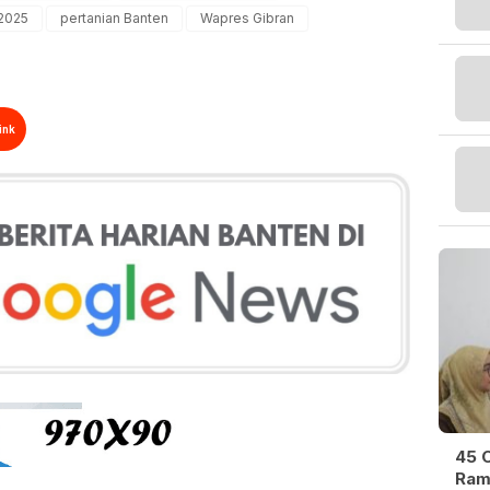
 2025
pertanian Banten
Wapres Gibran
ink
45 O
Ram