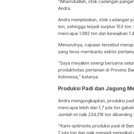
“Alhamdulillah, stok cadangan pangan 
Andra.
Andra menjelaskan, stok cadangan pa
ton, sehingga terjadi surplus 153 ton
mencapai 1.982 ton dari kewajiban 1.4
Menurutnya, capaian tersebut merupa
yang terus membantu sektor pertania
“Saya meyakini sinergi bersama selur
produktivitas pertanian di Provins
Indonesia,” katanya.
Produksi Padi dan Jagung M
Andra mengungkapkan, produksi padi
mencapai lebih dari 1,7 juta ton gaba
Jumlah ini naik 234.218 ton dibandin
“Kami optimistis produksi padi di B
2 juta ton dan naik menjadi peringkat