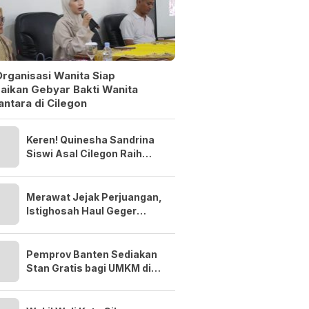
rganisasi Wanita Siap
aikan Gebyar Bakti Wanita
ntara di Cilegon
Keren! Quinesha Sandrina
Siswi Asal Cilegon Raih
Anugerah Anak Indonesia
Award 2026
Merawat Jejak Perjuangan,
Istighosah Haul Geger
Cilegon 1888 Satukan Doa
dan Semangat Kebangsaan
Pemprov Banten Sediakan
Stan Gratis bagi UMKM di
Bazar MTQ XXIII 2026