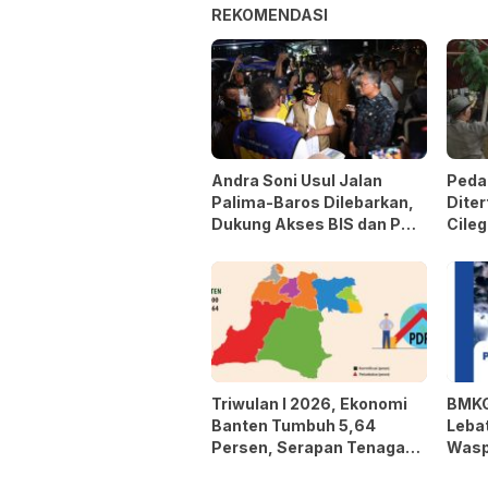
REKOMENDASI
Andra Soni Usul Jalan
Peda
Palima-Baros Dilebarkan,
Diter
Dukung Akses BIS dan PON
Cileg
2032
ke Da
Triwulan I 2026, Ekonomi
BMKG
Banten Tumbuh 5,64
Lebat
Persen, Serapan Tenaga
Wasp
Kerja Meningkat
Angi