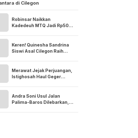
ntara di Cilegon
Robinsar Naikkan
Kadedeuh MTQ Jadi Rp50
Juta, Minta Kafilah Cilegon
Bidik Prestasi Lebih Tinggi
Keren! Quinesha Sandrina
Siswi Asal Cilegon Raih
Anugerah Anak Indonesia
Award 2026
Merawat Jejak Perjuangan,
Istighosah Haul Geger
Cilegon 1888 Satukan Doa
dan Semangat Kebangsaan
Andra Soni Usul Jalan
Palima-Baros Dilebarkan,
Dukung Akses BIS dan PON
2032