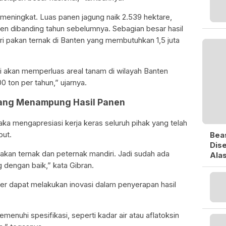
 meningkat. Luas panen jagung naik 2.539 hektare,
en dibanding tahun sebelumnya. Sebagian besar hasil
tri pakan ternak di Banten yang membutuhkan 1,5 juta
 akan memperluas areal tanam di wilayah Banten
0 ton per tahun,” ujarnya.
 yang Menampung Hasil Panen
ka mengapresiasi kerja keras seluruh pihak yang telah
but.
Bea
Dise
pakan ternak dan peternak mandiri. Jadi sudah ada
Ala
 dengan baik,” kata Gibran.
ker dapat melakukan inovasi dalam penyerapan hasil
enuhi spesifikasi, seperti kadar air atau aflatoksin