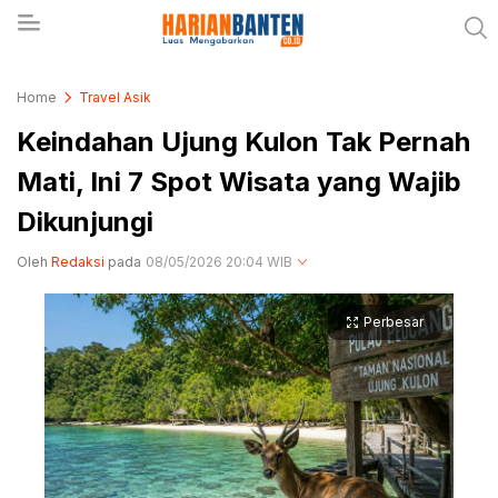
Berita Banten dan Informasi Banten Terbaru Hari
Harianbanten.co.id
Home
Travel Asik
Ini
Keindahan Ujung Kulon Tak Pernah
Mati, Ini 7 Spot Wisata yang Wajib
Dikunjungi
Oleh
Redaksi
pada
08/05/2026 20:04 WIB
Perbesar