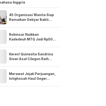
bahasa Inggris
45 Organisasi Wanita Siap
Ramaikan Gebyar Bakti
Wanita Nusantara di
Cilegon
Robinsar Naikkan
Kadedeuh MTQ Jadi Rp50
Juta, Minta Kafilah Cilegon
Bidik Prestasi Lebih Tinggi
Keren! Quinesha Sandrina
Siswi Asal Cilegon Raih
Anugerah Anak Indonesia
Award 2026
Merawat Jejak Perjuangan,
Istighosah Haul Geger
Cilegon 1888 Satukan Doa
dan Semangat Kebangsaan