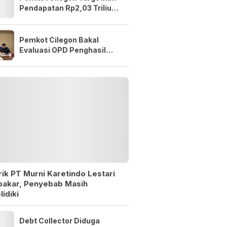
Pendapatan Rp2,03 Triliun
di APBD 2027
Pemkot Cilegon Bakal
Evaluasi OPD Penghasil
Tiap Pekan, Pendapatan
Baru 38,9 Persen
ik PT Murni Karetindo Lestari
bakar, Penyebab Masih
lidiki
Debt Collector Diduga