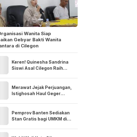
rganisasi Wanita Siap
aikan Gebyar Bakti Wanita
ntara di Cilegon
Keren! Quinesha Sandrina
Siswi Asal Cilegon Raih
Anugerah Anak Indonesia
Award 2026
Merawat Jejak Perjuangan,
Istighosah Haul Geger
Cilegon 1888 Satukan Doa
dan Semangat Kebangsaan
Pemprov Banten Sediakan
Stan Gratis bagi UMKM di
Bazar MTQ XXIII 2026