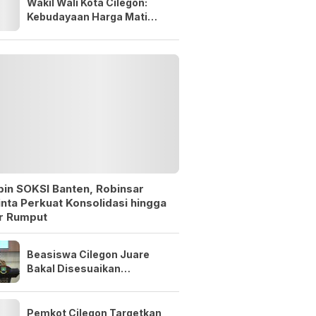
Wakil Wali Kota Cilegon:
Kebudayaan Harga Mati
yang Harus Terus
Diperjuangkan
pin SOKSI Banten, Robinsar
nta Perkuat Konsolidasi hingga
r Rumput
Beasiswa Cilegon Juare
Bakal Disesuaikan
Kebutuhan Industri, Ini
Alasannya
Pemkot Cilegon Targetkan