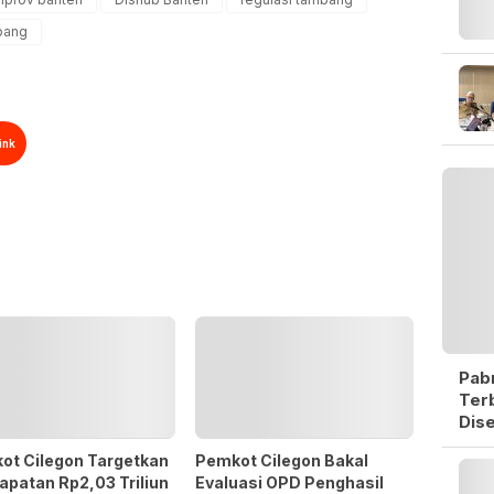
bang
ink
Pabr
Ter
Dise
ot Cilegon Targetkan
Pemkot Cilegon Bakal
patan Rp2,03 Triliun
Evaluasi OPD Penghasil