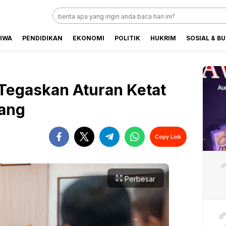
TIWA
PENDIDIKAN
EKONOMI
POLITIK
HUKRIM
SOSIAL & B
baru Hari Ini
Tegaskan Aturan Ketat
ang
Copy Link
Perbesar