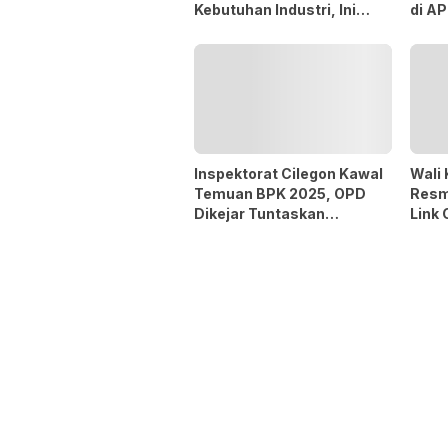
Kebutuhan Industri, Ini
di A
Alasannya
Inspektorat Cilegon Kawal
Wali 
Temuan BPK 2025, OPD
Resm
Dikejar Tuntaskan
Link 
Rekomendasi 60 Hari
Wuju
Kodi