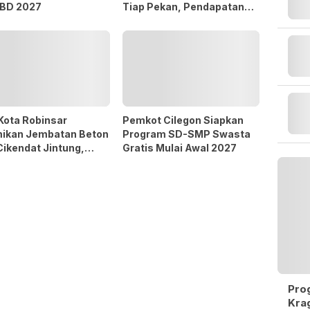
PBD 2027
Tiap Pekan, Pendapatan
Baru 38,9 Persen
Kota Robinsar
Pemkot Cilegon Siapkan
ikan Jembatan Beton
Program SD-SMP Swasta
Cikendat Jintung,
Gratis Mulai Awal 2027
d Sinergi Pemkot dan
m 0623/Cilegon
Prog
Krag