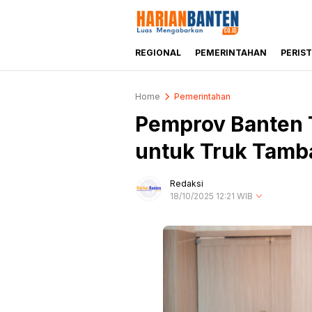
REGIONAL
PEMERINTAHAN
PERIS
Harianbanten.co.id
Berita Banten dan Informasi Banten Ter
Home
Pemerintahan
Pemprov Banten 
untuk Truk Tamb
Redaksi
18/10/2025 12:21 WIB