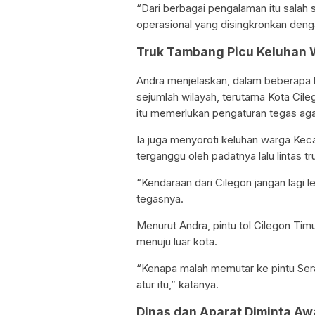
“Dari berbagai pengalaman itu salah
operasional yang disingkronkan deng
Truk Tambang Picu Keluhan
Andra menjelaskan, dalam beberapa bu
sejumlah wilayah, terutama Kota Cil
itu memerlukan pengaturan tegas ag
Ia juga menyoroti keluhan warga Ke
terganggu oleh padatnya lalu lintas tru
“Kendaraan dari Cilegon jangan lagi l
tegasnya.
Menurut Andra, pintu tol Cilegon Ti
menuju luar kota.
“Kenapa malah memutar ke pintu Sera
atur itu,” katanya.
Dinas dan Aparat Diminta Aw