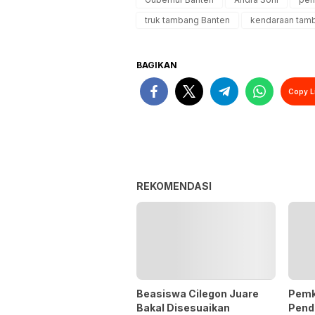
truk tambang Banten
kendaraan tam
BAGIKAN
Copy L
REKOMENDASI
Beasiswa Cilegon Juare
Pemk
Bakal Disesuaikan
Penda