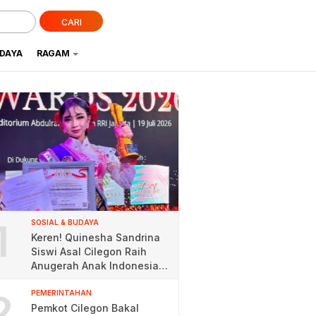
CARI
UDAYA
RAGAM
1
SOSIAL & BUDAYA
Keren! Quinesha Sandrina
Siswi Asal Cilegon Raih
Anugerah Anak Indonesia
Award 2026
2
PEMERINTAHAN
Pemkot Cilegon Bakal