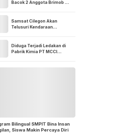
Bacok 2 Anggota Brimob di
Serang, 2 Pelaku
Diamankan
Samsat Cilegon Akan
Telusuri Kendaraan
Penunggak Pajak di
Perkantoran, Sekolah
hingga Kawasan Industri
Diduga Terjadi Ledakan di
Pabrik Kimia PT MCCI
Cilegon, Warga Gerem
Panik Cium Bau Menyengat
ram Bilingual SMPIT Bina Insan
ilan, Siswa Makin Percaya Diri