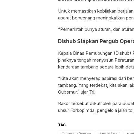
Untuk memastikan kebijakan berjalan 
aparat berwenang meningkatkan pen
“Pemerintah punya aturan, dan aturan
Dishub Siapkan Pergub Oper
Kepala Dinas Perhubungan (Dishub) 
pihaknya tengah menyusun Peraturan
kendaraan tambang secara lebih detai
“Kita akan menyerap aspirasi dari b
tambang. Yang terdekat, kita akan l
Gubernur,” ujar Tri.
Rakor tersebut diikuti oleh para bupa
unsur Forkopimda, pengelola jalan to
TAG
Gubernur Banten
Andra Soni
pem