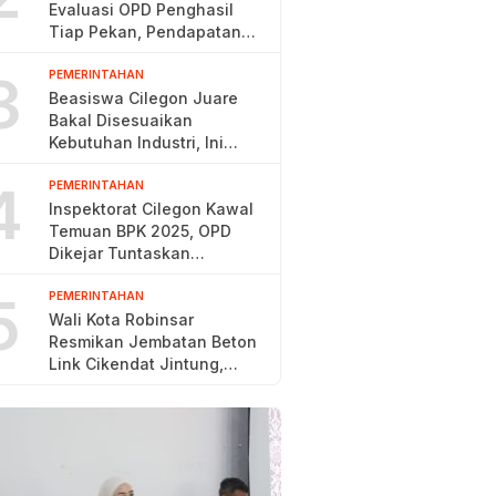
Evaluasi OPD Penghasil
Tiap Pekan, Pendapatan
Baru 38,9 Persen
3
PEMERINTAHAN
Beasiswa Cilegon Juare
Bakal Disesuaikan
Kebutuhan Industri, Ini
Alasannya
4
PEMERINTAHAN
Inspektorat Cilegon Kawal
Temuan BPK 2025, OPD
Dikejar Tuntaskan
Rekomendasi 60 Hari
5
PEMERINTAHAN
Wali Kota Robinsar
Resmikan Jembatan Beton
Link Cikendat Jintung,
Wujud Sinergi Pemkot dan
Kodim 0623/Cilegon