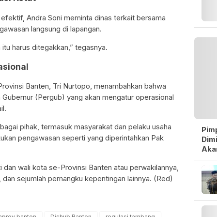
efektif, Andra Soni meminta dinas terkait bersama
gawasan langsung di lapangan.
 itu harus ditegakkan,” tegasnya.
asional
Provinsi Banten, Tri Nurtopo, menambahkan bahwa
 Gubernur (Pergub) yang akan mengatur operasional
l.
erbagai pihak, termasuk masyarakat dan pelaku usaha
Pim
akukan pengawasan seperti yang diperintahkan Pak
Dimi
Aka
ti dan wali kota se-Provinsi Banten atau perwakilannya,
l, dan sejumlah pemangku kepentingan lainnya. (Red)
prov banten
Dishub Banten
regulasi tambang