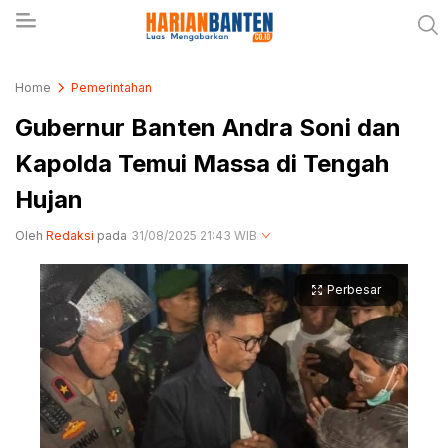
Berita Banten dan Informasi Banten Terbaru Hari
Harianbanten.co.id
Home
Pemerintahan
Ini
Gubernur Banten Andra Soni dan
Kapolda Temui Massa di Tengah
Hujan
Oleh
Redaksi
pada
31/08/2025 21:43 WIB
Perbesar