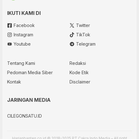
IKUTI KAMI DI
Facebook
Twitter
Instagram
TikTok
Youtube
Telegram
Tentang Kami
Redaksi
Pedoman Media Siber
Kode Etik
Kontak
Disclaimer
JARINGAN MEDIA
CILEGONSATU.ID
Harianbanten.co.id © 2018-2025 PT Cakra Indo Media – All right