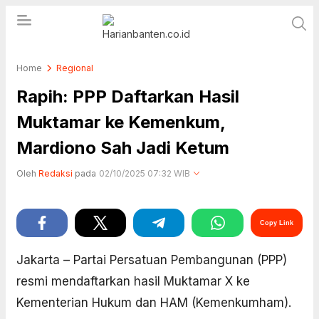
Berita Banten dan Informasi Banten Terbaru
Home
Harianbanten.co.id
Regional
Hari Ini
Rapih: PPP Daftarkan Hasil
Muktamar ke Kemenkum,
Mardiono Sah Jadi Ketum
Oleh
Redaksi
pada
02/10/2025 07:32 WIB
Perbesar
Copy Link
Jakarta – Partai Persatuan Pembangunan (PPP)
resmi mendaftarkan hasil Muktamar X ke
Kementerian Hukum dan HAM (Kemenkumham).