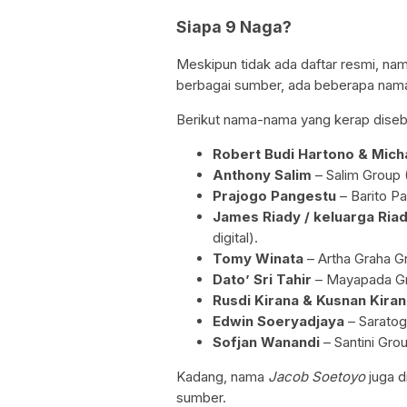
Siapa 9 Naga?
Meskipun tidak ada daftar resmi, na
berbagai sumber, ada beberapa nama 
Berikut nama-nama yang kerap disebu
Robert Budi Hartono & Mich
Anthony Salim
– Salim Group 
Prajogo Pangestu
– Barito Pa
James Riady / keluarga Ria
digital).
Tomy Winata
– Artha Graha Gr
Dato’ Sri Tahir
– Mayapada Gro
Rusdi Kirana & Kusnan Kira
Edwin Soeryadjaya
– Saratog
Sofjan Wanandi
– Santini Group
Kadang, nama
Jacob Soetoyo
juga d
sumber.