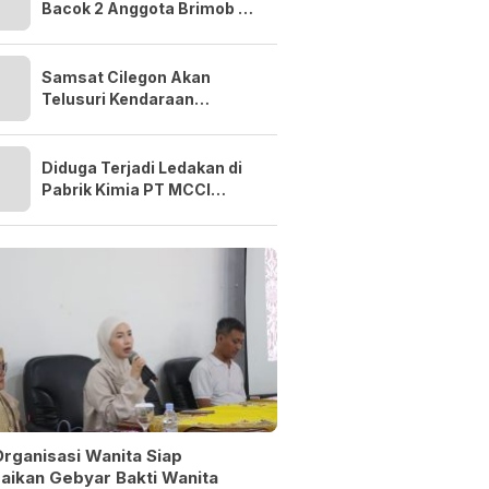
Bacok 2 Anggota Brimob di
Serang, 2 Pelaku
Diamankan
Samsat Cilegon Akan
Telusuri Kendaraan
Penunggak Pajak di
Perkantoran, Sekolah
hingga Kawasan Industri
Diduga Terjadi Ledakan di
Pabrik Kimia PT MCCI
Cilegon, Warga Gerem
Panik Cium Bau Menyengat
rganisasi Wanita Siap
aikan Gebyar Bakti Wanita