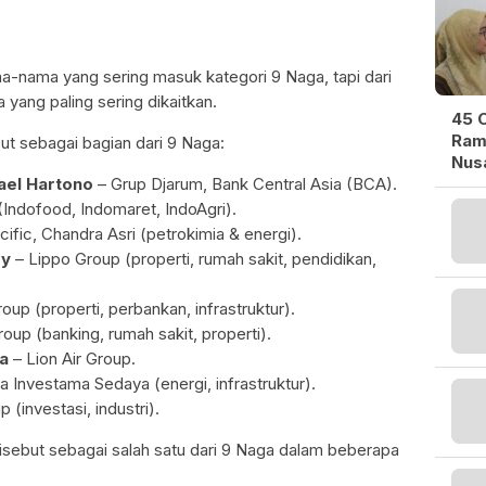
ma-nama yang sering masuk kategori 9 Naga, tapi dari
yang paling sering dikaitkan.
45 O
Ram
t sebagai bagian dari 9 Naga:
Nusa
ael Hartono
– Grup Djarum, Bank Central Asia (BCA).
(Indofood, Indomaret, IndoAgri).
cific, Chandra Asri (petrokimia & energi).
dy
– Lippo Group (properti, rumah sakit, pendidikan,
oup (properti, perbankan, infrastruktur).
up (banking, rumah sakit, properti).
na
– Lion Air Group.
a Investama Sedaya (energi, infrastruktur).
 (investasi, industri).
isebut sebagai salah satu dari 9 Naga dalam beberapa