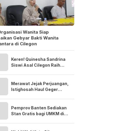
rganisasi Wanita Siap
aikan Gebyar Bakti Wanita
ntara di Cilegon
Keren! Quinesha Sandrina
Siswi Asal Cilegon Raih
Anugerah Anak Indonesia
Award 2026
Merawat Jejak Perjuangan,
Istighosah Haul Geger
Cilegon 1888 Satukan Doa
dan Semangat Kebangsaan
Pemprov Banten Sediakan
Stan Gratis bagi UMKM di
Bazar MTQ XXIII 2026