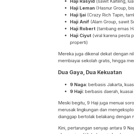
Haji Rasyid
(sawit Kalteng, lu
Haji Leman
(Hasnur Group, bisn
Haji Ijai
(Crazy Rich Tapin, tam
Haji Anif
(Alam Group, sawit 
Haji Robert
(tambang emas H
Haji Ciyut
(viral karena pesta 
properti)
Mereka juga dikenal dekat dengan nil
membiayai sekolah gratis, hingga meny
Dua Gaya, Dua Kekuatan
9 Naga
: berbasis Jakarta, kuas
9 Haji
: berbasis daerah, kuasa
Meski begitu, 9 Haji juga menuai sor
merusak lingkungan dan mengeksploi
dianggap bertolak belakang dengan n
Kini, pertarungan senyap antara 9 Na