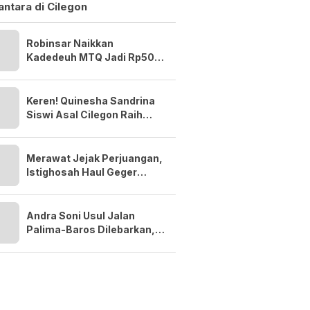
ntara di Cilegon
Robinsar Naikkan
Kadedeuh MTQ Jadi Rp50
Juta, Minta Kafilah Cilegon
Bidik Prestasi Lebih Tinggi
Keren! Quinesha Sandrina
Siswi Asal Cilegon Raih
Anugerah Anak Indonesia
Award 2026
Merawat Jejak Perjuangan,
Istighosah Haul Geger
Cilegon 1888 Satukan Doa
dan Semangat Kebangsaan
Andra Soni Usul Jalan
Palima-Baros Dilebarkan,
Dukung Akses BIS dan PON
2032