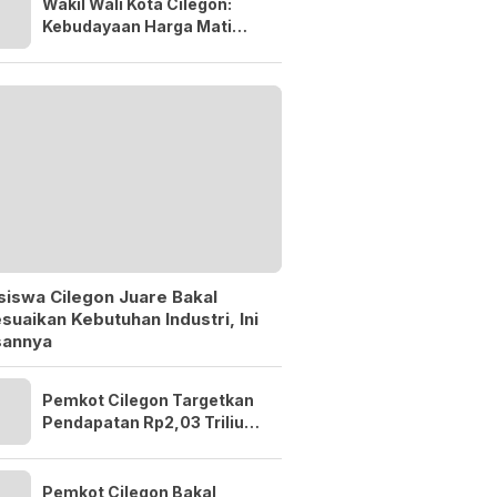
Wakil Wali Kota Cilegon:
Kebudayaan Harga Mati
yang Harus Terus
Diperjuangkan
siswa Cilegon Juare Bakal
suaikan Kebutuhan Industri, Ini
sannya
Pemkot Cilegon Targetkan
Pendapatan Rp2,03 Triliun
di APBD 2027
Pemkot Cilegon Bakal