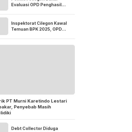
Evaluasi OPD Penghasil
Tiap Pekan, Pendapatan
Baru 38,9 Persen
Inspektorat Cilegon Kawal
Temuan BPK 2025, OPD
Dikejar Tuntaskan
Rekomendasi 60 Hari
ik PT Murni Karetindo Lestari
bakar, Penyebab Masih
lidiki
Debt Collector Diduga