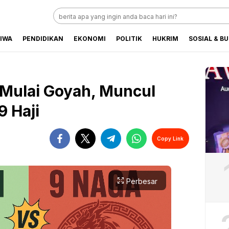
TIWA
PENDIDIKAN
EKONOMI
POLITIK
HUKRIM
SOSIAL & B
baru Hari Ini
 Mulai Goyah, Muncul
9 Haji
Copy Link
Perbesar