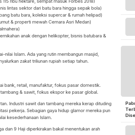
as 115 ribu hektare, sempat masuk Forbes 2018)
is lintas sektor dari batu bara hingga sepak bola)
bang batu bara, koleksi supercar & rumah helipad)
Sumut & properti mewah Cemara Asri Medan)
almahera)
pernikahan anak dengan helikopter, bisnis batubara &
ai-nilai Islam. Ada yang rutin membangun masjid,
alurkan zakat triliunan rupiah setiap tahun.
ai bank, retail, manufaktur, fokus pasar domestik.
i tambang & sawit, fokus ekspor ke pasar global.
Pabr
otan. Industri sawit dan tambang mereka kerap dituding
Ter
tasi pekerja. Sebagian gaya hidup glamor mereka pun
Dise
ilai kesederhanaan Islam.
ga dan 9 Haji diperkirakan bakal menentukan arah