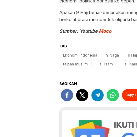
ekonomi-politik Indonesia ke depan.
Apakah 9 Haji benar-benar akan meng
berkolaborasi membentuk oligarki ba
Sumber: Youtube
Moco
TAG
Ekonomi Indonesia
9 Naga
9 Haj
taipan muslim
Haji Isam
Haji Kall
BAGIKAN
Copy L