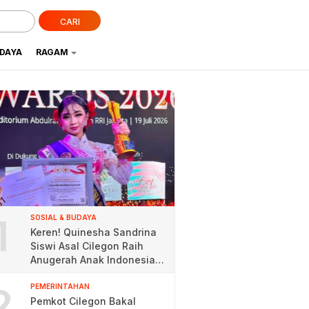
CARI
UDAYA
RAGAM
1
SOSIAL & BUDAYA
Keren! Quinesha Sandrina
Siswi Asal Cilegon Raih
Anugerah Anak Indonesia
Award 2026
2
PEMERINTAHAN
Pemkot Cilegon Bakal