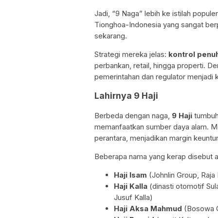
Jadi, “9 Naga” lebih ke istilah pop
Tionghoa-Indonesia yang sangat berp
sekarang.
Strategi mereka jelas:
kontrol penuh 
perbankan, retail, hingga properti. D
pemerintahan dan regulator menjadi k
Lahirnya 9 Haji
Berbeda dengan naga,
9 Haji
tumbuh 
memanfaatkan sumber daya alam. Mer
perantara, menjadikan margin keuntun
Beberapa nama yang kerap disebut an
Haji Isam
(Johnlin Group, Raja 
Haji Kalla
(dinasti otomotif Sula
Jusuf Kalla)
Haji Aksa Mahmud
(Bosowa G